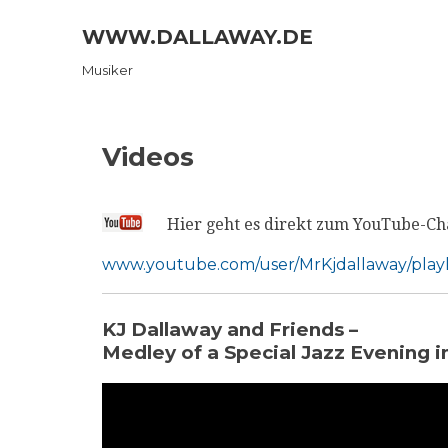
Skip
WWW.DALLAWAY.DE
to
content
Musiker
Videos
Hier geht es direkt zum YouTube-Ch
www.youtube.com/user/MrKjdallaway/playl
KJ Dallaway and Friends –
Medley of a Special Jazz Evening 