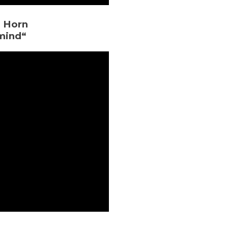
n Horn
 mind“