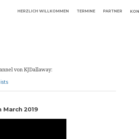
HERZLICH WILLKOMMEN
TERMINE
PARTNER
KON
annel von KJDallaway:
ists
in March 2019