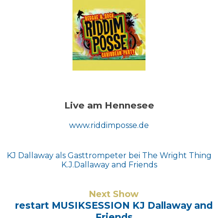
Live am Hennesee
www.riddimposse.de
Beitragsnavigation
KJ Dallaway als Gasttrompeter bei The Wright Thing
K.J.Dallaway and Friends
Next Show
restart MUSIKSESSION KJ Dallaway and
Friends