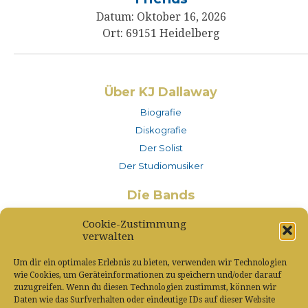
Datum:
Oktober 16, 2026
Ort:
69151 Heidelberg
Über KJ Dallaway
Biografie
Diskografie
Der Solist
Der Studiomusiker
Die Bands
KJ Dallaway and Friends
Cookie-Zustimmung
– MusikerINNEN
verwalten
– Musiksession
Um dir ein optimales Erlebnis zu bieten, verwenden wir Technologien
– Referenzen
wie Cookies, um Geräteinformationen zu speichern und/oder darauf
– Technik
zuzugreifen. Wenn du diesen Technologien zustimmst, können wir
Daten wie das Surfverhalten oder eindeutige IDs auf dieser Website
Duo/Trio/Quartett